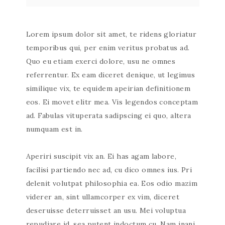
Lorem ipsum dolor sit amet, te ridens gloriatur
temporibus qui, per enim veritus probatus ad.
Quo eu etiam exerci dolore, usu ne omnes
referrentur. Ex eam diceret denique, ut legimus
similique vix, te equidem apeirian definitionem
eos. Ei movet elitr mea. Vis legendos conceptam
ad. Fabulas vituperata sadipscing ei quo, altera
numquam est in.
Aperiri suscipit vix an. Ei has agam labore,
facilisi partiendo nec ad, cu dico omnes ius. Pri
delenit volutpat philosophia ea. Eos odio mazim
viderer an, sint ullamcorper ex vim, diceret
deseruisse deterruisset an usu. Mei voluptua
repudiare id, sea putent indoctum cu. Nam inani