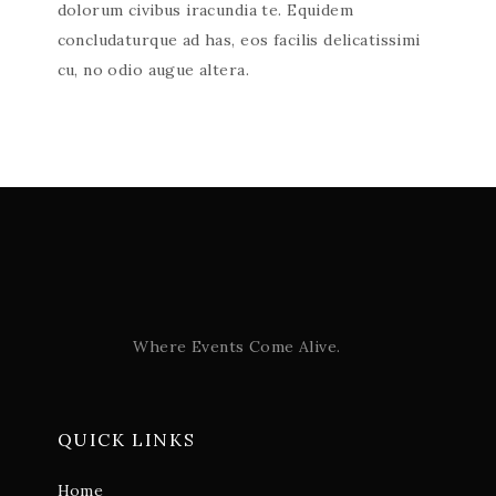
dolorum civibus iracundia te. Equidem
concludaturque ad has, eos facilis delicatissimi
cu, no odio augue altera.
Where Events Come Alive.
QUICK LINKS
Home